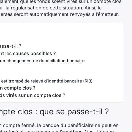
également que les fonds soient virés sur un compte clos.
 la régularisation de cette situation. Ainsi, le
 versés seront automatiquement renvoyés à l’émetteur.
sse-t-il ?
nt les causes possibles ?
à un changement de domiciliation bancaire
est trompé de relevé d’identité bancaire (RIB)
un compte clos ?
nds virés sur un compte clos ?
te clos : que se passe-t-il ?
un compte fermé, la banque du bénéficiaire ne peut en
st refusé et sera renvoyé à l’émetteur. Ainsi, lorsque